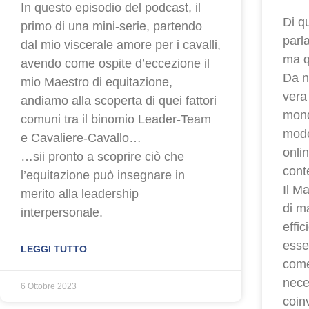
In questo episodio del podcast, il
Di q
primo di una mini-serie, partendo
parla
dal mio viscerale amore per i cavalli,
ma q
avendo come ospite d’eccezione il
Da n
mio Maestro di equitazione,
vera
andiamo alla scoperta di quei fattori
mond
comuni tra il binomio Leader-Team
modo
e Cavaliere-Cavallo…
onli
…sii pronto a scoprire ciò che
cont
l’equitazione può insegnare in
Il M
merito alla leadership
di m
interpersonale.
effi
esse
LEGGI TUTTO
come
nece
6 Ottobre 2023
coinv