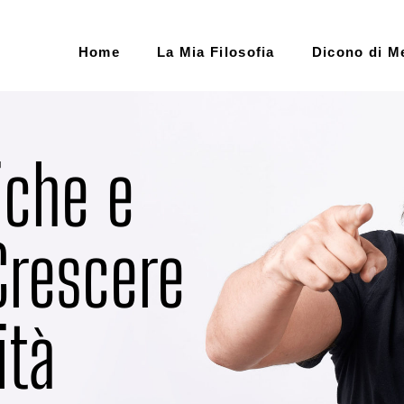
Home
La Mia Filosofia
Dicono di M
iche e
 Crescere
ità