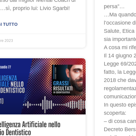
persa”…
a…sì, proprio lui: Livio Sgarbi!
…Ma quando c
l’occasione di
I TUTTO
Salute, Etica
sia important
bre 2023
A cosa mi rif
Il 14 giugno 
Legge 69/202
fatto, la Leg
2018 che dava
regolamentaz
comunicazione
In questo epi
scoperta:
– di cosa cam
elligenza Artificiale nello
Decreto Bers
io Dentistico