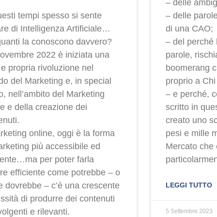
– delle ambig
uesti tempi spesso si sente
– delle parol
re di Intelligenza Artificiale…
di una CAO;
uanti la conoscono davvero?
– del perché 
ovembre 2022 è iniziata una
parole, risch
 e propria rivoluzione nel
boomerang ch
o del Marketing e, in special
proprio a Chi 
, nell’ambito del Marketing
– e perché, c
ne e della creazione dei
scritto in qu
enuti.
creato uno sc
arketing online, oggi è la forma
pesi e mille m
arketing più accessibile ed
Mercato che 
ciente…ma per poter farla
particolarmen
re efficiente come potrebbe – o
 dovrebbe – c’è una crescente
LEGGI TUTTO
ssità di produrre dei contenuti
olgenti e rilevanti.
5 Settembre 2023