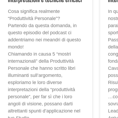
Cosa significa realmente
In q
“Produttività Personale”?
nost
Partendo da questa domanda, in
paral
questo episodio del podcast ci
spor
addentriamo nei meandri di questo
Pass
mondo!
dell
Chiamando in causa 5 “mostri
cong
internazionali” della Produttività
fond
Personale che hanno scritto libri
Cava
illuminanti sull’argomento,
poss
esploriamo le loro diverse
Risu
interpretazioni della “produttività
prog
personale”, per far sì che i loro
…cont
angoli di visione, possano darti
sovr
altrettanti spunti d’applicazione nel
Lead
tuo Studio.
Arri