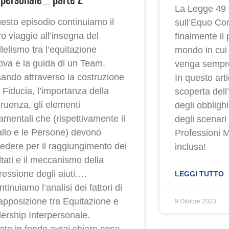
La Legge 49 
uesto episodio continuiamo il
sull’Equo Co
ro viaggio all’insegna del
finalmente il
lelismo tra l’equitazione
mondo in cui 
tiva e la guida di un Team.
venga sempre
ando attraverso la costruzione
In questo art
a Fiducia, l’importanza della
scoperta dell
ruenza, gli elementi
degli obblighi 
amentali che (rispettivamente il
degli scenari
llo e le Persone) devono
Professioni 
edere per il raggiungimento dei
inclusa!
ltati e il meccanismo della
ressione degli aiuti….
LEGGI TUTTO
inuiamo l’analisi dei fattori di
apposizione tra Equitazione e
9 Ottobre 2023
ership Interpersonale.
vato in fondo avrai chiaro cosa