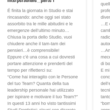
quel
É finita la giornata in Studio e stai
prof
rincasando: anche oggi sei stato
dive
assorbito tra le mille abitudini e le
…E c
emergenze dell’ultimo minuto…
camb
Chiusa la porta dello Studio, vuoi
radi
chiudere anche il tam-tam dei
auto
pensieri…è comprensibile!
…And
Eppure c’è una cosa a cui dovresti
mecc
portare attenzione e prenderti del
di bo
tempo per rifletterci su:
E mi
“Come hai interagito con le Persone
conce
del tuo Team? Quanta della tua
dell
leadership personale hai utilizzato
tecn
per ispirare e motivare il tuo Team?”
tant
In questi 13 anni ho visto tantissimi
“bom
Studi Dentistici: alcuni con discrete
appr