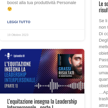
Le s
boost alla tua produttività Personale
risu
Se li
LEGGI TUTTO
non t
Di c
19 Ottobre 2023
Degl
mette
obiet
Pass
comu
uman
quan
obie
…App
tras
L’equitazione insegna la Leadership
attr
Interpersonale_parte 1