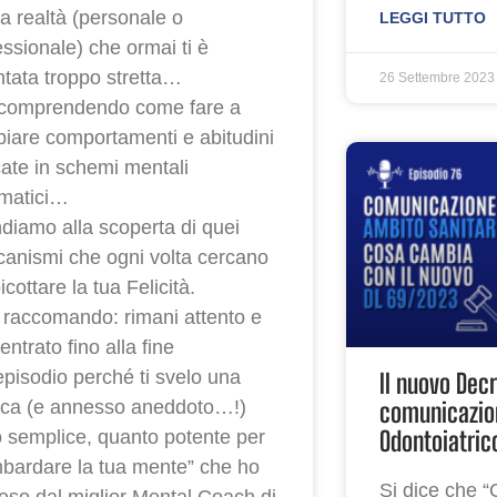
la realtà (personale o
LEGGI TUTTO
essionale) che ormai ti è
ntata troppo stretta…
26 Settembre 2023
omprendendo come fare a
iare comportamenti e abitudini
cate in schemi mentali
matici…
iamo alla scoperta di quei
anismi che ogni volta cercano
icottare la tua Felicità.
 raccomando: rimani attento e
ntrato fino alla fine
’episodio perché ti svelo una
Il nuovo Decr
comunicazio
ica (e annesso aneddoto…!)
Odontoiatric
o semplice, quanto potente per
bardare la tua mente” che ho
Si dice che “
eso dal miglior Mental Coach di