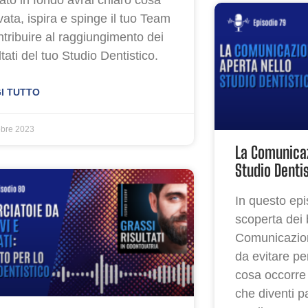
vata, ispira e spinge il tuo Team
ntribuire al raggiungimento dei
tati del tuo Studio Dentistico.
I TUTTO
obre 2023
La Comunicaz
Studio Denti
In questo ep
scoperta dei 
Comunicazione
da evitare p
cosa occorre 
che diventi p