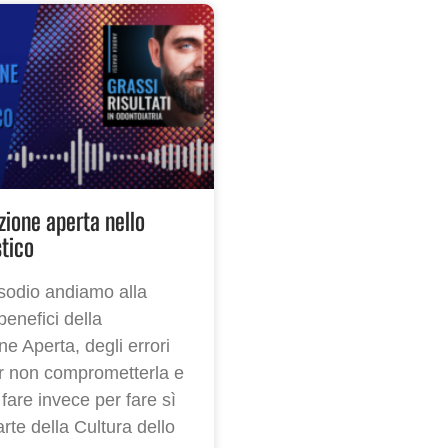
ione aperta nello
stico
isodio andiamo alla
benefici della
 Aperta, degli errori
er non comprometterla e
fare invece per fare sì
arte della Cultura dello