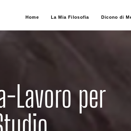
Home
La Mia Filosofia
Dicono di M
ta-Lavoro per
Studio