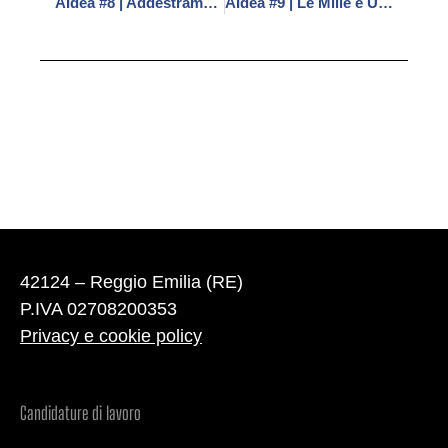
AIdea #8 | Addestramento dalla A…alla I
AIdea #9 | Le Mille e Una applicazioni dell’AI
42124 – Reggio Emilia (RE)
P.IVA 02708200353
Privacy e cookie policy
Candidature di lavoro