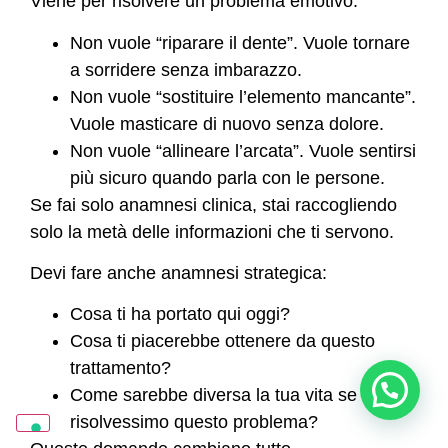
Viene per risolvere un problema emotivo.
Non vuole “riparare il dente”. Vuole tornare
a sorridere senza imbarazzo.
Non vuole “sostituire l’elemento mancante”.
Vuole masticare di nuovo senza dolore.
Non vuole “allineare l’arcata”. Vuole sentirsi
più sicuro quando parla con le persone.
Se fai solo anamnesi clinica, stai raccogliendo
solo la metà delle informazioni che ti servono.
Devi fare anche anamnesi strategica:
Cosa ti ha portato qui oggi?
Cosa ti piacerebbe ottenere da questo
trattamento?
Posso aiutarti? Sono Sara
Come sarebbe diversa la tua vita se
risolvessimo questo problema?