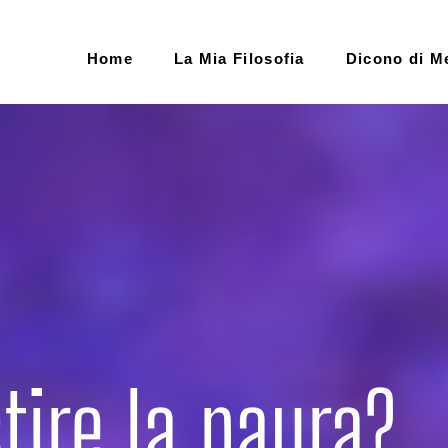
Home
La Mia Filosofia
Dicono di M
tire la paura?