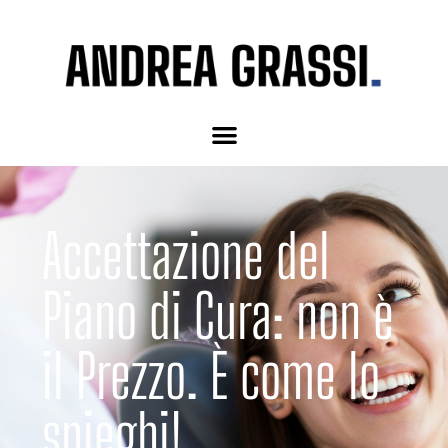
Accettazione del
Piano di Cura: non è
il Prezzo. È come lo
spieghi!