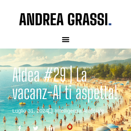
AIdea #29 | La
vacanz-AI ti aspetta!
Luglio 31, 2024
Intelligenza Artificiale