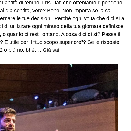
antità di tempo. I risultati che otteniamo dipendono
i già sentita, vero? Bene. Non importa se la sai.
rnare le tue decisioni. Perché ogni volta che dici sì a
i di utilizzare ogni minuto della tua giornata definisce
, o quanto ci resti lontano. A cosa dici di sì? Passa il
no? È utile per il “tuo scopo superiore”? Se le risposte
 2 o più no, bhè…. Già sai