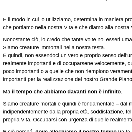
E il modo in cui lo utilizziamo, determina in maniera pro
che portiamo nella nostra Vita e che diamo alla nostra 
Nonostante ciò, io credo che tante volte noi esseri um
Siamo creature immortali nella nostra testa.
E quindi, non essendoci un vero e proprio senso dell’ur
realmente importanti e di occuparsene velocemente, q
poco importanti o a quelle che non riempiono verament
importanti per la realizzazione del nostro Grande Pian
Ma
il tempo che abbiamo davanti non è infinito
.
Siamo creature mortali e quindi è fondamentale – dal m
indipendentemente dalla propria età, soddisfazione, felic
propria Vita. Occuparsi con urgenza di quelle realmen
E ciò perché,
dove allochiamo il nostro tempo va la 