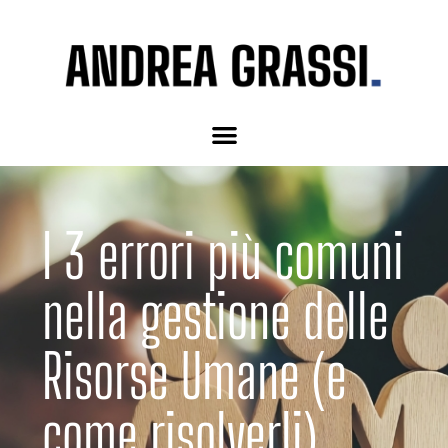
I 3 errori più comuni
nella gestione delle
Risorse Umane (e
come risolverli)