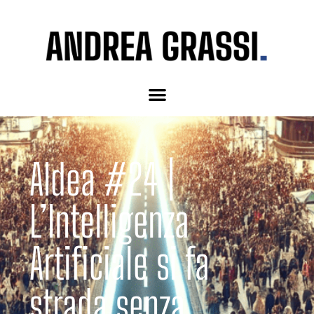
AIdea #24 |
L’Intelligenza
Artificiale si fa
strada senza